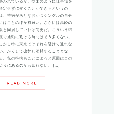
謳われているが、従来のように仕事場を
限定せずに働くことができるというの
は、持病がありなおかつシングルの自分
にはことのほか有難い。さらには高齢の
親と同居していれば尚更だ。こういう環
境で通勤に割ける時間はそう多くない。
しかし特に東京ではそれを避けて通れな
い。かくして疲弊し消耗することとな
る。私の持病もことによると原因はこの
辺りにあるのかも知れない。 […]
READ MORE