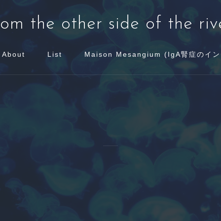
rom the other side of the riv
About
List
Maison Mesangium (IgA腎症の