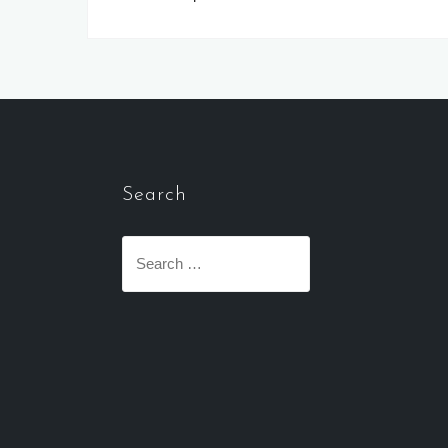
navigation
Search
Search
for: